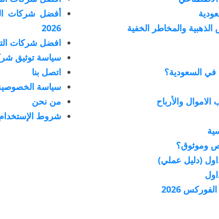
عودية
أفضل شركات الت
الذهبية والمخاطر الخفية
2026
افضل شركات التد
سياسة توثيق شرك
 في السعودية؟
اتصل بنا
سياسة الخصوصية
لاموال والأرباح
من نحن
شروط الإستخدام
ية
ص وموثوق؟
داول (دليل عملي)
وركس 2026