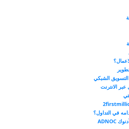
ة
لاعمال؟
طوير
عبر الانترنت
تي
امه في التداول؟
 ADNOC