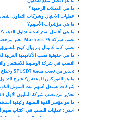
ما هو أفضل مبلغ للتداول؟
ما هي العملات الرقمية؟
عمليات الاحتيال وشركات التداول النصاب
ما هي مؤشرات الأسهم؟
ما هي أفضل استراتيجية تداول الذهب؟
نصب شركة 75 Markets الغير مرخصة
نصب كاما كابيتال و رويال كينج للتسويق
ما هي حقيقية نصب الأكاديمية العربية ل
النصب في شركة الوسيط للاستثمار والت
تحذير من نصب منصة SPUSDT وخداع التسويق الشبكي
ما هو الفوركس للمبتدئين؟ شرح التداول 
شركات تستغل أسهم بيت التمويل الكوي
تحذير من نصب شركة المليون الاول 2firstmillion
ما هو مؤشر القوة النسبية وكيفية استخد
احذر : عمليات النصب في اكتتاب سهم أدنوك