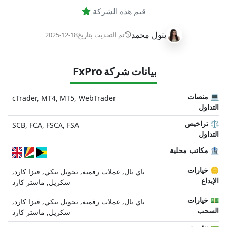
قيم هذه الشركة
بتول محمد
تم التحديث بتاريخ
2025-12-18
بيانات شركة FxPro
💻 منصات
cTrader, MT4, MT5, WebTrader
التداول
⚖️ تراخيص
SCB, FCA, FSCA, FSA
التداول
🏦 مكاتب محلية
🪙 خيارات
باي بال, عملات رقمية, تحويل بنكي, فيزا كارد,
الإيداع
سكريل, ماستر كارد
💵 خيارات
باي بال, عملات رقمية, تحويل بنكي, فيزا كارد,
السحب
سكريل, ماستر كارد