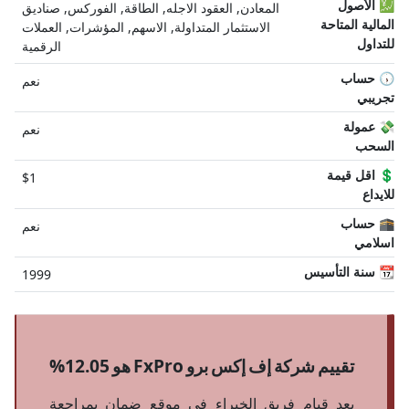
💹 الأصول
المعادن, العقود الاجله, الطاقة, الفوركس, صناديق
المالية المتاحة
الاستثمار المتداولة, الاسهم, المؤشرات, العملات
للتداول
الرقمية
🕠 حساب
نعم
تجريبي
💸 عمولة
نعم
السحب
💲 اقل قيمة
$1
للايداع
🕋 حساب
نعم
اسلامي
📆 سنة التأسيس
1999
تقييم شركة إف إكس برو FxPro هو 12.05%
بعد قيام فريق الخبراء في موقع ضمان بمراجعة