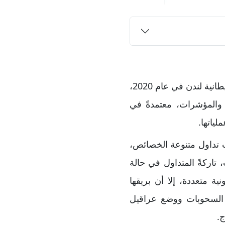
تقدم شركةEBC Financial نفسها على أنها شركة تداول انطلقت من قلب العاصمة البريطانية لندن في عام 2020،
م والمؤشرات، معتمدةً في
ات تداول متنوعة الخصائص،
 تاركةً المتداول في حالة
ية متعددة، إلا أن بريقها
 السحوبات ووضع عراقيل
ج.