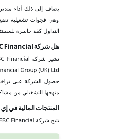
يضاف إلى ذلك أداء متدني 
وهي فجوات تشغيلية تضع ا
التداول كفة خاسرة للمستثم
هل شركة EBC Financial مرخصة؟
حصول الشركة على تراخيص 
منهجها التشغيلي من مشاك
المنتجات المالية في إي
تتيح شركة EBC Financial الوصول إلى مجموعة من الأسواق المالية عبر عقود الفروقات وفق التصنيفات التالية: