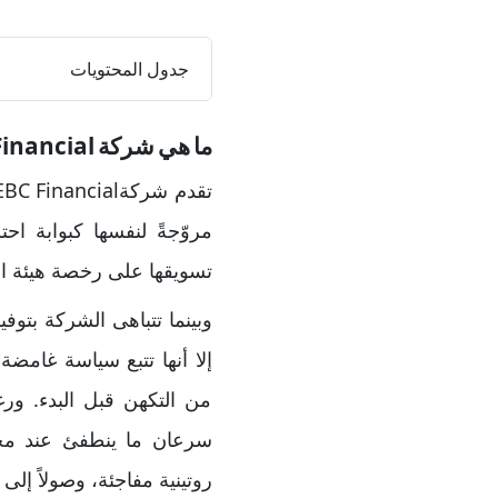
جدول المحتويات
ما هي شركة EBC Financial؟
مروّجةً لنفسها كبوابة اح
تسويقها على رخصة هيئة السلوك المالي FCA لإضفاء بصمة من ال
وبينما تتباهى الشركة بتوف
إلا أنها تتبع سياسة غامضة
من التكهن قبل البدء. ورغم
سرعان ما ينطفئ عند محا
روتينية مفاجئة، وصولاً إلى