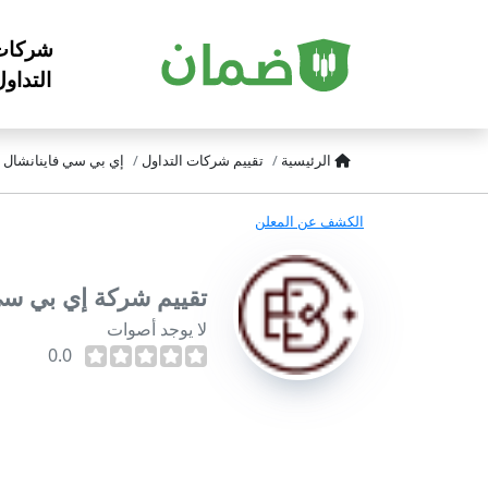
شركات
التداو
الرئيسية
تقييم شركات التداول
إي بي سي فاينانشال EBC Financial
الكشف عن المعلن
تقييم شركة إي بي سي فاينانش
لا يوجد أصوات
0.0