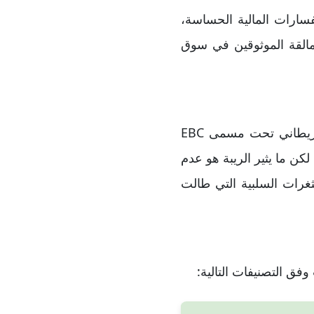
فسارات المالية الحساسة،
مالقة الموثوقين في سوق
تشير شركة EBC Financial أنها حاصلة على ترخيص من قبل هيئة السلوك المالي البريطاني تحت مسمى EBC
و ترخيص صحيح وموثوق، لكن ما يثير الريبة هو عدم
غرات السلبية التي طالت