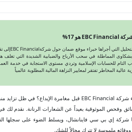
EB هو 17%
EBC Financial
كاوى المماطلة في سحب الأرباح والضبابية الشديدة التي تغلف ه
اب التام للحسابات الإسلامية وتردي مستوى الاستجابة في خدمة العملا
هل تبحث عن الحقيقة وراء شركة EBC Financial قبل مغامرة الإيداع
ق وفحص الموثوقية بعيداً عن الشعارات الرنانة. نقدم لك في هذ
ايا شركة إي بي سي فاينانشال، ويسلط الضوء على سجلها الت
وقائع ملموسة لا تترك مجالاً للشك.