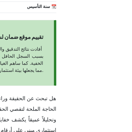
📆 سنة التأسيس
تقييم موقع ضمان لشركة C Financial
أفادت نتائج التدقيق والتحليل التي أجراها خبراء موقع ضمان حول شركة
بسبب السجل الحافل بش
الخفية. كما ساهم الغي
مما يجعلها بيئة استثمارية عالية المخاطر تفتقر لمعايير النزاهة المالية المطلوبة عالمياً.
الحاجة الملحة لتقصي الحقائ
وتحليلاً عميقاً يكشف خف
استثماري مبني على أرقام و