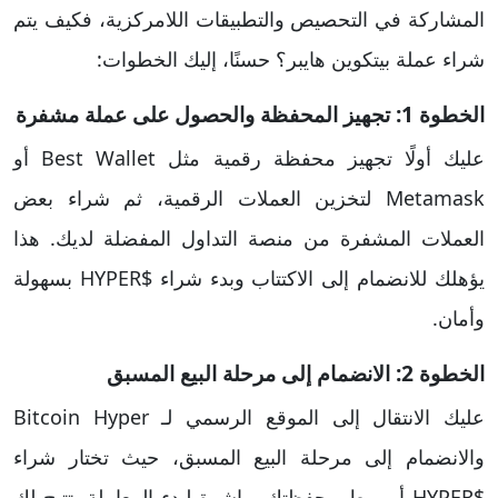
المشاركة في التحصيص والتطبيقات اللامركزية، فكيف يتم
شراء عملة بيتكوين هايبر؟ حسنًا، إليك الخطوات:
الخطوة 1: تجهيز المحفظة والحصول على عملة مشفرة
عليك أولًا تجهيز محفظة رقمية مثل Best Wallet أو
Metamask لتخزين العملات الرقمية، ثم شراء بعض
العملات المشفرة من منصة التداول المفضلة لديك. هذا
يؤهلك للانضمام إلى الاكتتاب وبدء شراء $HYPER بسهولة
وأمان.
الخطوة 2: الانضمام إلى مرحلة البيع المسبق
عليك الانتقال إلى الموقع الرسمي لـ Bitcoin Hyper
والانضمام إلى مرحلة البيع المسبق، حيث تختار شراء
$HYPER أو ربط محفظتك مباشرة لبدء المعاملة. تتيح لك