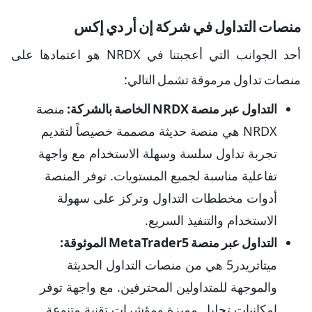
منصات التداول في شركة إن أر دي إكس
أحد الجوانب التي أعجبتنا في NRDX هو اعتمادها على
منصات تداول مرموقة تشمل التالي:
التداول عبر منصة NRDX الخاصة بالشركة:
منصة
NRDX هي منصة حديثة مصممة خصيصاً لتقديم
تجربة تداول سلسة وسهلة الاستخدام مع واجهة
تفاعلية مناسبة لجميع المستويات. توفر المنصة
أدوات مخططات التداول وتركز على سهولة
الاستخدام والتنفيذ السريع.
التداول عبر منصة MetaTrader5 الموثوقة:
ميتاتريدر5 هي من منصات التداول الحديثة
والموجهة للمتداولين المحترفين. مع واجهة توفر
إمكانيات تحليل مميزة ومؤشرات تقنية متنوعة.