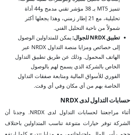
تتميز MT5 بـ 38 مؤشر تقني مدمج و44 أداة
تحليلية، مع 21 إطار زمني، وهذا يجعلها أكثر
شمولاً من ناحية التحليل الفني.
تطبيق NRDX للجوال:
يمكن للمتداولين الوصول
إلى خصائص ومزايا منصة التداول NRDX عبر
الهاتف المحمول. وذلك عن طريق تطبيق التداول
الخاص بالشركة الذي يسمح لهم بالوصول
الفوري للأسواق المالية ومتابعة صفقات التداول
الخاصة بهم من أي مكان وفي أي وقت.
حسابات التداول لدى NRDX
أثناء مراجعتنا لحسابات التداول لدى NRDX. وجدنا أن
الشركة توفر خيارات متنوعة تناسب المتداولين باختلاف
حجم رأس المال واحتياجاتهم، مع مزايا تتدرج كلما ارتفع