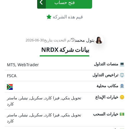
فتح حساب
قيم هذه الشركة
بتول محمد
تم التحديث بتاريخ
2026-06-30
بيانات شركة NRDX
💻 منصات التداول
MT5, WebTrader
⚖️ تراخيص التداول
FSCA
🏦 مكاتب محلية
🪙 خيارات الإيداع
تحويل بنكي, فيزا كارد, سكريل, نيتيلر, ماستر
كارد
💵 خيارات السحب
تحويل بنكي, فيزا كارد, سكريل, نيتيلر, ماستر
كارد