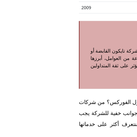
2009
كة تايكون القابضة أو
يم إلى مجموعة من العوامل، أبرزها
ثر على ثقة المتداولين
داول الفوركس؟ من شركات
ك جوانب خفية للشركة يجب
اه إليها قبل التعامل معها؟ في هذا التقييم، نسلط الضوء على شركة Tycoon لنتعرف أكثر على خدماتها