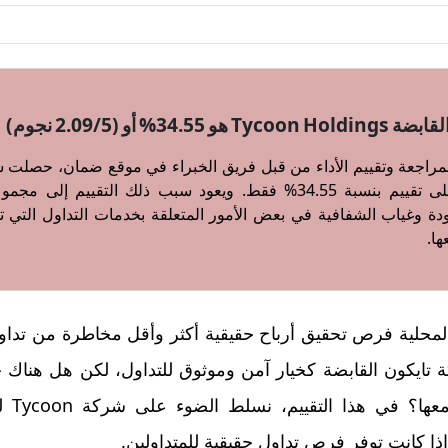
3% أو (2.09/5 نجوم)
راجعة وتقييم الأداء من قبل فريق الخبراء في موقع ضمان، حصلت شر
Tycoon Holdings على تقييم بنسبة 34.55% فقط. ويعود سبب ذلك التقي
 وغياب الشفافية في بعض الأمور المتعلقة بخدمات التداول التي تؤ
ها.
لمحلية فرص تحقيق أرباح حقيقية أكثر وأقل مخاطرة من ت
كة تايكون القابضة كخيار آمن وموثوق للتداول، لكن هل هنا
الانتب
ا إذا كانت توفر فرص تداول حقيقية للمتداولين.