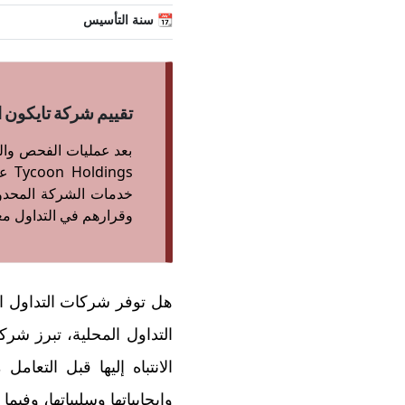
📆 سنة التأسيس
تقييم شركة تايكون القابضة Tycoon Holdings هو 4.55
بعد عمليات الفحص والم
خدمات الشركة المحدودة
وقرارهم في التداول مع
هل توفر شركات التداول ا
التداول المحلية، تبرز شر
وإيجابياتها وسلبياتها، وفيم