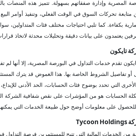
صة المصرية وإدارة صفقاتهم بسهولة. تتميز هذه المنصات بال
تابعة تحركات السوق في الوقت الفعلي، وتنفيذ أوامر البيع 
ارية بكفاءة. كما تلبي احتياجات مختلف فئات المتداولين، سواء
فين يعتمدون على بيانات دقيقة وتحليلات محدثة لاتخاذ قرارا
كة تايكون
كون تقدم خدمات التداول في البورصة المصرية، إلا أنها لم ت
 أو تفاصيل الشروط الخاصة بها. هذا الغموض قد يترك المستث
لأخرى التي تحدد بوضوح فئات الحسابات، الحد الأدنى للإيداع، و
يكلة الحسابات هو من المؤشرات على نقص شفافية الشركة التي
 للحصول على معلومات أوضح حول طبيعة الخدمات التي يمكنهم ا
Tycoo
من الخدمات المالية التي تتيح للمستثمرين فرصة التداول في