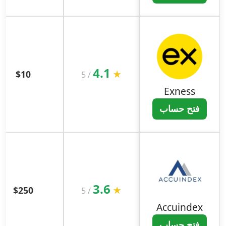
4.1
$10
★
5
/
Exness
فتح حساب
3.6
$250
★
5
/
Accuindex
فتح حساب