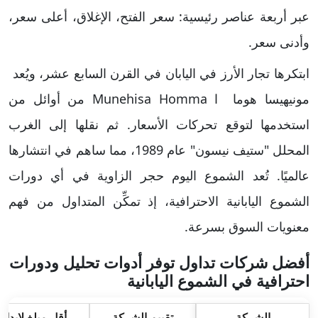
عبر أربعة عناصر رئيسية: سعر الفتح، الإغلاق، أعلى سعر،
وأدنى سعر.
ابتكرها تجار الأرز في اليابان في القرن السابع عشر، ويُعد
مونيهيسا هوما ا Munehisa Homma من أوائل من
استخدمها لتوقع تحركات الأسعار. ثم نقلها إلى الغرب
المحلل "ستيف نيسون" عام 1989، مما ساهم في انتشارها
عالميًا. تُعد الشموع اليوم حجر الزاوية في أي دورات
الشموع اليابانية الاحترافية، إذ تمكِّن المتداول من فهم
معنويات السوق بسرعة.
أفضل شركات تداول توفر أدوات تحليل ودورات
احترافية في الشموع اليابانية
الشركة
تقييم الشركة
أقل مبلغ لإيداع