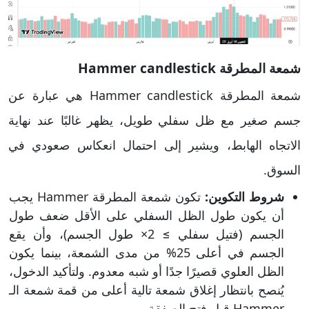
شمعة المطرقة Hammer candlestick
شمعة المطرقة Hammer candlestick هي عبارة عن
جسم صغير مع ظل سفلي طويل، يظهر غالبًا عند نهاية
الاتجاه الهابط، ويشير إلى احتمال انعكاس صعودي في
السوق.
شروط التكوين:
تكون شمعة المطرقة Hammer يجب
أن يكون طول الظل السفلي على الأقل ضعف طول
الجسم (فتيل سفلي ≥ 2× طول الجسم)، وأن يقع
الجسم في أعلى 25% من مدى الشمعة، بينما يكون
الظل العلوي قصيرًا جدًا أو شبه معدوم. ولتأكيد الدخول،
يُنصح بانتظار إغلاق شمعة تالية أعلى من قمة شمعة الـ
Hammer قبل فتح الصفقة.