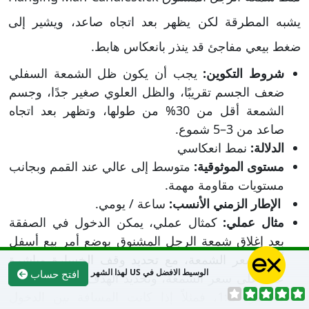
يشبه المطرقة لكن يظهر بعد اتجاه صاعد، ويشير إلى
ضغط بيعي مفاجئ قد ينذر بانعكاس هابط.
شروط التكوين:
يجب أن يكون ظل الشمعة السفلي
ضعف الجسم تقريبًا، والظل العلوي صغير جدًا، وجسم
الشمعة أقل من 30% من طولها، وتظهر بعد اتجاه
صاعد من 3–5 شموع.
الدلالة:
نمط انعكاسي
مستوى الموثوقية:
متوسط إلى عالي عند القمم وبجانب
مستويات مقاومة مهمة.
الإطار الزمني الأنسب:
ساعة / يومي.
مثال عملي:
كمثال عملي، يمكن الدخول في الصفقة
بعد إغلاق شمعة الرجل المشنوق بوضع أمر بيع أسفل
أدنى سعر الشمعة، مع تحديد وقف الخسارة مباشرة
الوسيط الافضل في US لهذا الشهر
افتح حساب
عند أعلى سعر الشمعة، وتحديد الهدف بنسبة ربح إلى
مخاطرة 1:2، فمثلاً إذا كانت المسافة بين الدخول