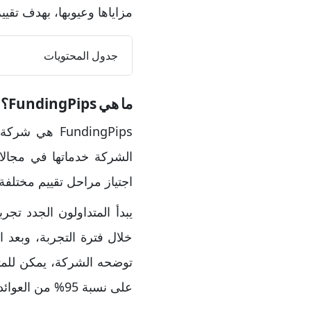
مزاياها وعيوبها، بهدف تقييم
جدول المحتويات
ما هي FundingPips؟
FundingPips هي شركة تمويل تداول تأسست عام 2022 وتعمل وفق نموذج
الشركة خدماتها في مجالا
اجتياز مراحل تقييم مختلفة بهدف 
خلال فترة التجربة، وبعد ا
على نسبة 95% من العوائد كجزء من نظام توزيع الأرباح.