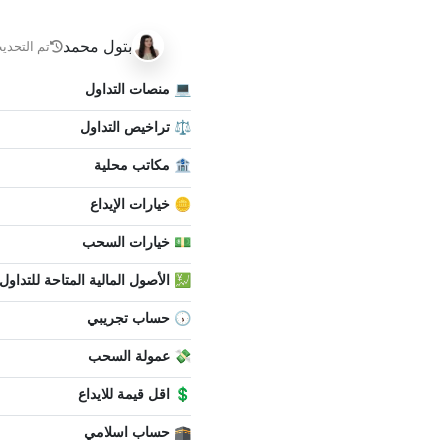
بتول محمد
تم التحديث
💻 منصات التداول
⚖️ تراخيص التداول
🏦 مكاتب محلية
🪙 خيارات الإيداع
💵 خيارات السحب
💹 الأصول المالية المتاحة للتداول
🕠 حساب تجريبي
💸 عمولة السحب
💲 اقل قيمة للايداع
🕋 حساب اسلامي