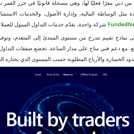
تتخذ شركة FundingPips من دبي مقرًا فعليًا لها، وهي مسجلة قانونيًا في جزر 
مثل الوساطة المالية، وإدارة الأصول، والخدمات الاستشاري
FundedN
شركة واحدة، تقدّم خدمات التداول الممول للعملاء Prop Trading
ى نماذج تقييم تتدرج من مستوى المبتدئ إلى المتقدم، وتوفر
فع، مع دعم فني متاح على مدار الساعة. تخضع صفقات التداول
ود الخسارة والأرباح المطلوبة حسب المستوى الذي يختاره الم