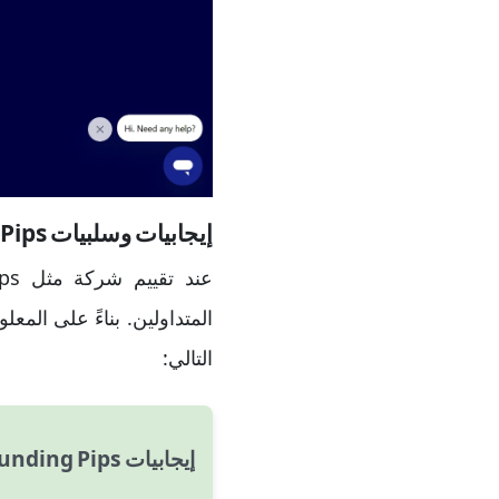
إيجابيات وسلبيات FundingPips
المتداولين. بناءً على ال
التالي:
إيجابيات Funding Pips