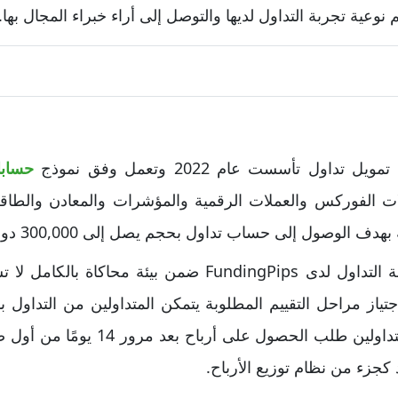
 نوعية تجربة التداول لديها والتوصل إلى أراء خبراء المجال بها.
حسابا
ت الفوركس والعملات الرقمية والمؤشرات والمعادن والطاقة.
الوصول إلى حساب تداول بحجم يصل إلى 300,000 دولار أمريكي.
يبدأ المتداولون الجدد تجربة التداول لدى FundingPips ضمن بي
جتياز مراحل التقييم المطلوبة يتمكن المتداولين من التداول
توضحه الشركة، يمكن للمتداولين طلب الح