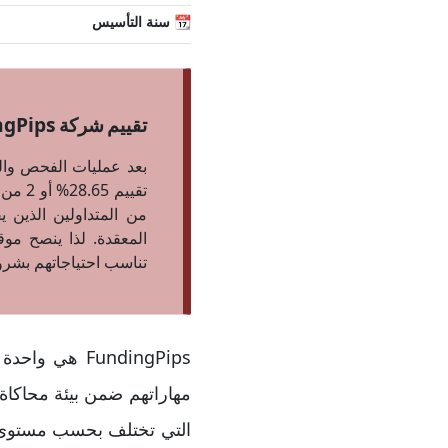
📆 سنة التأسيس
تقييم شركة FundingPips هو 28.65% 2/5 نجوم
من المتداولين الذين 
المعقدة. لذا ينصح مو
تناسب احتياجاتهم بشرو
FundingPips 
مهاراتهم ضمن بيئة محاكاة