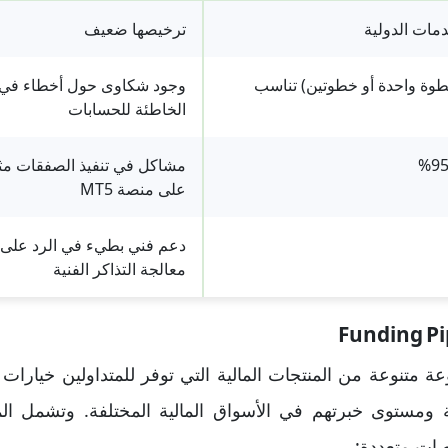
مات الدولية
ترخيصها ضعيف
خطوة واحدة أو خطوتين) تناسب
وجود شكاوى حول أخطاء في ال
الخاطئة للحسابات
مشاكل في تنفيذ الصفقات مثل
على منصة MT5
دعم فني بطيء في الرد على 
معالجة التذاكر الفنية
FundingPi مجموعة متنوعة من المنتجات المالية التي توفر للمتداولين خيار
رية ومستوى خبرتهم في الأسواق المالية المختلفة. وتشمل الم
صات متعددة: