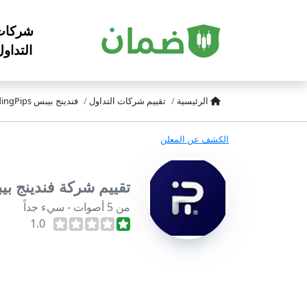
شركات
التداو
الرئيسية
تقييم شركات التداول
فندينج بيبس FundingPips
الكشف عن المعلن
تقييم شركة فندينج بيبس ngPips
من 5 أصوات - سيء جداً
1.0