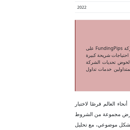
2022
بعد عمليات الفحص والمراجعة التي أجراها فريق خبراء التداول في موقع ضمان، حصلت شركة FundingPips على
لا تلبي احتياجات شريحة كبيرة
ة لخوض تحديات الشركة
متداولين خدمات تداول
أنحاء العالم فرصًا لاختبار
 وتفرض مجموعة من الشروط
ختلف بحسب مستوى المتداول. في هذا المقال، نستعرض خدمات FundingPips بشكل موضوعي، مع تحليل