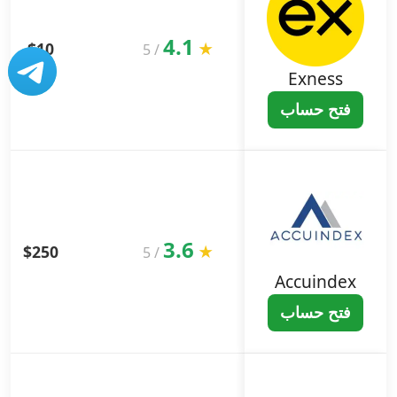
4.1
$10
★
5
/
Exness
فتح حساب
3.6
$250
★
5
/
Accuindex
فتح حساب