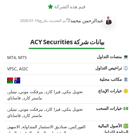
قيم هذه الشركة
عبدالرحمن محمد
تم التحديث بتاريخ
2026-01-16
بيانات شركة ACY Securities
💻 منصات التداول
MT4, MT5
⚖️ تراخيص التداول
VFSC, ASIC
🏦 مكاتب محلية
🪙 خيارات الإيداع
تحويل بنكي, فيزا كارد, بيرفكت موني, نيتيلر,
ماستر كارد, فاساباي
💵 خيارات السحب
تحويل بنكي, فيزا كارد, بيرفكت موني, نيتيلر,
ماستر كارد, فاساباي
💹 الأصول المالية
الفوركس, صناديق الاستثمار المتداولة, الاسهم,
المتاحة للتداول
المؤشرات, العملات الرقمية, السلع