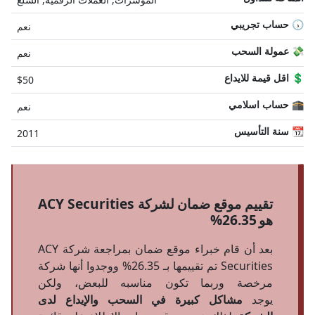
🕠 حساب تجريبي
نعم
💸 عمولة السحب
نعم
💲 اقل قيمة للايداع
$50
🕋 حساب اسلامي
نعم
📆 سنة التأسيس
2011
تقييم موقع ضمان لشركة ACY Securities
هو 26.35%
بعد أن قام خبراء موقع ضمان بمراجعة شركة ACY
Securities تم تقييمها بـ 26.35% ووجدوا أنها شركة
مرخصة وربما تكون مناسبه للبعض، ولكن
يوجد
مشاكل كبيرة في السحب والإيداع لدى