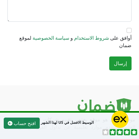
أوافق على
شروط الاستخدام
و
سياسة الخصوصية
لموقع
ضمان
إرسال
موقع ضمان هو موقع يختص بتقييم شركات التداول في الدول
الوسيط الافضل في US لهذا الشهر
افتح حساب
العربية، ويقدم موارد تعليمية عن تداول الفوركس من خبراء
التداول.