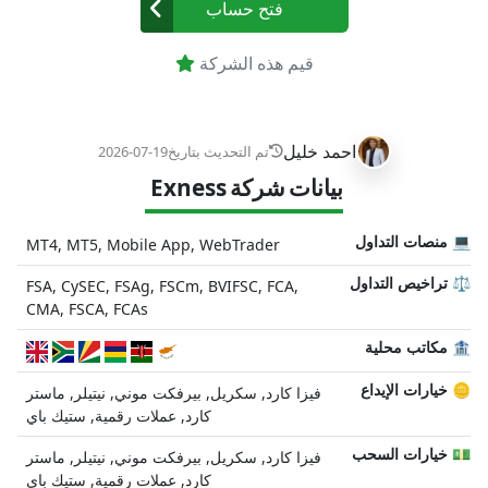
فتح حساب
قيم هذه الشركة
احمد خليل
تم التحديث بتاريخ
2026-07-19
بيانات شركة Exness
💻 منصات التداول
MT4, MT5, Mobile App, WebTrader
⚖️ تراخيص التداول
FSA, CySEC, FSAg, FSCm, BVIFSC, FCA,
CMA, FSCA, FCAs
🏦 مكاتب محلية
🪙 خيارات الإيداع
فيزا كارد, سكريل, بيرفكت موني, نيتيلر, ماستر
كارد, عملات رقمية, ستيك باي
💵 خيارات السحب
فيزا كارد, سكريل, بيرفكت موني, نيتيلر, ماستر
كارد, عملات رقمية, ستيك باي