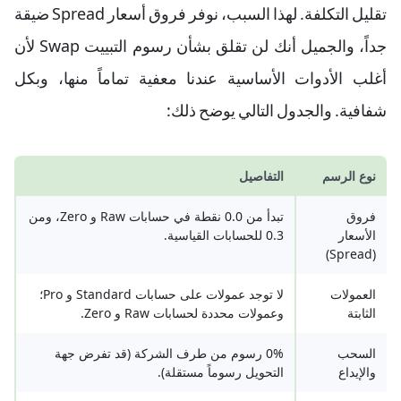
تقليل التكلفة. لهذا السبب، نوفر فروق أسعار Spread ضيقة
جداً، والجميل أنك لن تقلق بشأن رسوم التبييت Swap لأن
أغلب الأدوات الأساسية عندنا معفية تماماً منها، وبكل
شفافية. والجدول التالي يوضح ذلك:
نوع الرسم
التفاصيل
فروق
تبدأ من 0.0 نقطة في حسابات Raw و Zero، ومن
الأسعار
0.3 للحسابات القياسية.
(Spread)
العمولات
لا توجد عمولات على حسابات Standard و Pro؛
الثابتة
وعمولات محددة لحسابات Raw و Zero.
السحب
0% رسوم من طرف الشركة (قد تفرض جهة
والإيداع
التحويل رسوماً مستقلة).