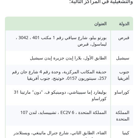
والتشغيلية في المراكز التالية:
الدولة
العنوان
قبرص
بورتو بيلو، شارع سياقي رقم 1 مكتب 401 ، 3042 ،
ليماسول، قبرص
سيشيل
الطابق الأول، بلارا إيدن جزيرة إيدن سيشيل
جنوب
حديقة المكاتب المركزية، وحدة رقم 4 شارع جان رقم
أفريقيا
257، سينتوريون 0157، خوتینج، جنوب أفريقيا
كوراساو
بوليفارد إما سيبيتاشي، دومينيكو ف. "دون" مارتينا 31
كوراساو
المملكة
المملكة المتحدة ، 6 EC2V ، تشییبساید، لندن 107
المتحدة
كينيا
الفناء، الطابق الثاني، شارع جنرال ماثينغي، ويستلاندر