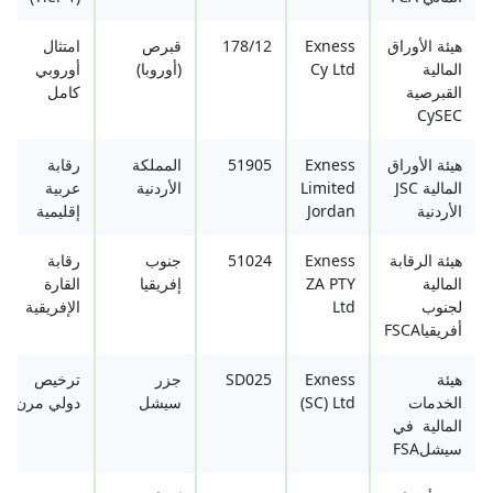
هيئة الأوراق
Exness
178/12
قبرص
امتثال
المالية
Cy Ltd
(أوروبا)
أوروبي
القبرصية
كامل
CySEC
هيئة الأوراق
Exness
51905
المملكة
رقابة
المالية JSC
Limited
الأردنية
عربية
الأردنية
Jordan
إقليمية
هيئة الرقابة
Exness
51024
جنوب
رقابة
المالية
ZA PTY
إفريقيا
القارة
لجنوب
Ltd
الإفريقية
أفريقياFSCA
هيئة
Exness
SD025
جزر
ترخيص
الخدمات
(SC) Ltd
سيشل
دولي مرن
المالية في
سيشلFSA