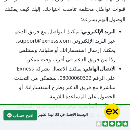
قنوات تواصُل مختلفة تناسب احتياجك. إليك كيف يمكنك
الوصول إليهم بسرعة:
البريد الإلكتروني:
يمكنك التواصل مع فريق الدعم
عبر البريد الإلكتروني support@exness.com.
يمكنك إرسال استفساراتك أو طلباتك وستتلقى
ردًا من فريق الدعم في أقرب وقت ممكن.
الاتصال الهاتفي:
يمكنك الاتصال بشركة Exness
على الرقم 08000060322. ستتمكن من التحدث
مباشرة مع فريق الدعم وطرح استفساراتك أو
الحصول على المساعدة اللازمة.
المحادثة المباشرة:
توفر Exness خدمة المحادثة
المباشرة على موقعها الإلكتروني. يمكنك الدخول
الوسيط الافضل في US لهذا الشهر
افتح حساب
إلى المحادثة المباشرة والتواصل مباشرة مع