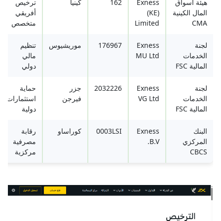
هيئة أسواق
Exness
162
كينيا
ترخيص
المال الكينية
(KE)
أفريقي
CMA
Limited
متخصص
لجنة
Exness
176967
موريشيوس
تنظيم
الخدمات
MU Ltd
مالي
المالية FSC
دولي
لجنة
Exness
2032226
جزر
حماية
الخدمات
VG Ltd
فيرجن
استثمارات
المالية FSC
دولية
البنك
Exness
0003LSI
كوراساو
رقابة
المركزي
B.V.
مصرفية
CBCS
مركزية