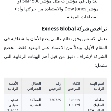
التداول في مؤشرات مثل مؤشر S&P 500 أو
مؤشر Dow Jones والاستفادة من حركتها وأداء
القطاعات الممثلة.
تراخيص شركة Exness Global
تعمل إكسنس وفق نظام عالمي يضع الأمان والشفافية في
المقام الأول. وبدلاً من الاعتماد على الوعود فقط، تخضع
الشركة لإشراف دقيق من قبل أهم الهيئات الرقابية التي
تشمل:
اسم الهيئة
الكيان
رقم
النطاق
الأهمية
الرقابية
المرخص
الترخيص
الجغرافي
الرقابية
سلطة
Exness
730729
المملكة
تصنيف
السلوك
UK Ltd
المتحدة
سيادي
المالي FCA
(Tier 1)