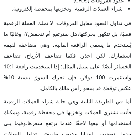
عقود الفروقات (CFDs)
شراء العملات الرقمية وتخزينها بمحفظة إلكترونية.
في تداول العقود مقابل الفروقات، لا تملك العملة الرقمية
فعليًا، بل تتكهن بحركتها،هل سترتفع أم تنخفض؟، وغالبًا ما
يُستخدم ما يسمى الرافعة المالية، وهي مضاعفة لقيمة
استثمارك. لكن احذر، فكما تضاعف الأرباح، تضاعف
الخسائر أيضًا؛ على سبيل المثال: إذا استخدمت رافعة 10:1
واستثمرت 100 دولار، فإن تحرك السوق بنسبة 10%
عكس توقعك قد يمحو رأس مالك بالكامل.
أما في الطريقة الثانية وهي حالة شراء العملات الرقمية
فأنت تشتري العملات وتخزنها في محفظة رقمية، ويمكنك
استخدامها أو بيعها لاحقًا عندما يرتفع سعرها.وفيما يلي
جدول توضيحي لمزايا وعيوب طريقتي تداول العملات