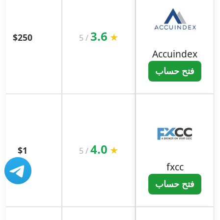
3.6
$250
★
5
/
Accuindex
فتح حساب
4.0
$1
★
5
/
fxcc
فتح حساب