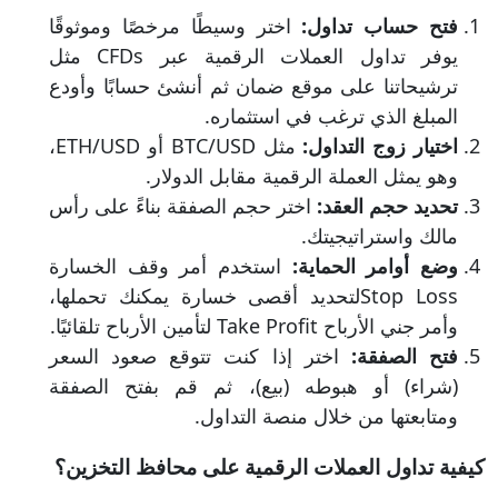
فتح حساب تداول:
اختر وسيطًا مرخصًا وموثوقًا
يوفر تداول العملات الرقمية عبر CFDs مثل
ترشيحاتنا على موقع ضمان ثم أنشئ حسابًا وأودع
المبلغ الذي ترغب في استثماره.
اختيار زوج التداول:
مثل BTC/USD أو ETH/USD،
وهو يمثل العملة الرقمية مقابل الدولار.
تحديد حجم العقد:
اختر حجم الصفقة بناءً على رأس
مالك واستراتيجيتك.
وضع أوامر الحماية:
استخدم أمر وقف الخسارة
Stop Lossلتحديد أقصى خسارة يمكنك تحملها،
وأمر جني الأرباح Take Profit لتأمين الأرباح تلقائيًا.
فتح الصفقة:
اختر إذا كنت تتوقع صعود السعر
(شراء) أو هبوطه (بيع)، ثم قم بفتح الصفقة
ومتابعتها من خلال منصة التداول.
كيفية تداول العملات الرقمية على محافظ التخزين؟