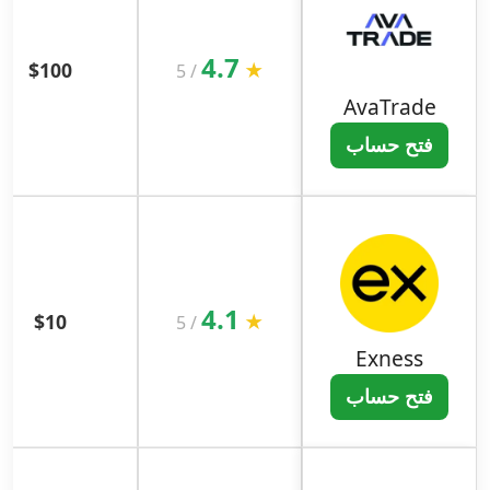
4.7
$100
★
5
/
AvaTrade
فتح حساب
4.1
$10
★
5
/
Exness
فتح حساب