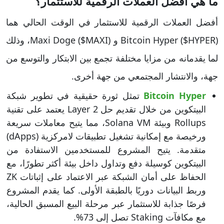
ما هي افضل العملات الرقمية للاستثمار؟
أفضل العملات الرقمية للاستثمار في الوقت الحالي هما
Bitcoin Hyper ($HYPER) و Maxi Doge ($MAXI)، وذلك
لما يقدمانه من مزايا مختلفة تجمع بين الابتكار والتوسع من
جهة، والانتشار المجتمعي من جهة أخرى.
Bitcoin Hyper
تمثل ثورة حقيقية في تطوير شبكة
البيتكوين من خلال تقديم حل Layer 2 يعتمد على تقنية
Rollups وبيئة Solana VM، مما يتيح معاملات سريعة
ورخيصة مع إمكانية تشغيل تطبيقات لامركزية (dApps)
متقدمة. يتيح المشروع للمستخدمين الاستفادة من
البيتكوين كوسيلة دفع وتداول داخل بيئة أكثر تطورًا، مع
الحفاظ على أمان الشبكة عبر الاعتماد على إثباتات ZK
وربط البيانات دوريًا بالطبقة الأولى. كما يقدم المشروع
فرصًا جذابة للاستثمار عبر مرحلة البيع المسبق الحالية،
مع مكافآت Staking تصل إلى 73%.