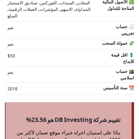
💹 الأصول المالية
المعادن, السندات, الفوركس, صناديق الاستثمار
المتاحة للتداول
المتداولة, الاسهم, المؤشرات, العملات الرقمية,
السلع
🕠 حساب
نعم
تجريبي
💸 عمولة السحب
نعم
💲 اقل قيمة
$50
للايداع
🕋 حساب
نعم
اسلامي
📆 سنة التأسيس
2018
تقييم شركة DB Investing هو 23.56%
بنائا على استبيان اجراه خبراء موقع ضمان لأكثر من