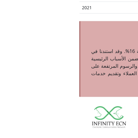
2021
بعد انتهائنا من فحص ومراجعة شركة Infinity ECN. ارتأينا أن نمنحها تقييمًا منخفضًا بنسبة 16%. وقد استندنا في
تضمن الأسباب الرئيسية
والرسوم المرتفعة على
لعملاء وتقديم خدمات