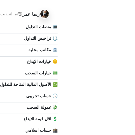
ريما عمر
تم التحديث ب
💻 منصات التداول
⚖️ تراخيص التداول
🏦 مكاتب محلية
🪙 خيارات الإيداع
💵 خيارات السحب
💹 الأصول المالية المتاحة للتداول
🕠 حساب تجريبي
💸 عمولة السحب
💲 اقل قيمة للايداع
🕋 حساب اسلامي