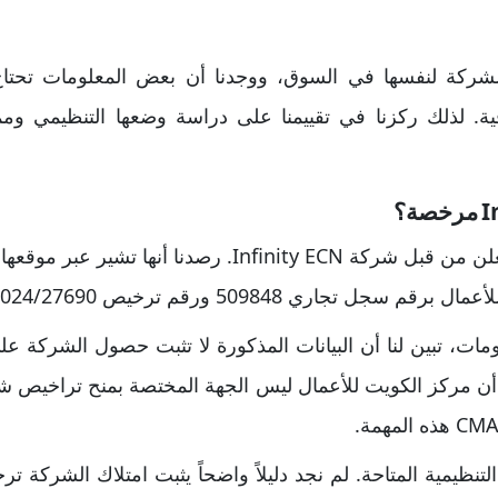
لشركة لنفسها في السوق، ووجدنا أن بعض المعلومات تحت
وقية. لذلك ركزنا في تقييمنا على دراسة وضعها التنظيمي ومما
عند مراجعتنا للترخيص المعلن من قبل شركة Infinity ECN. 
 تجاري 509848 ورقم ترخيص 2024/27690.
ومات، تبين لنا أن البيانات المذكورة لا تثبت حصول الشركة 
نا أن مركز الكويت للأعمال ليس الجهة المختصة بمنح تراخيص ش
نظيمية المتاحة. لم نجد دليلاً واضحاً يثبت امتلاك الشركة ترخيصاً