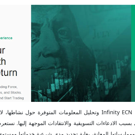
من خلال مراجعتنا لشركة Infinity ECN وتحليل المعلومات المتوفرة 
بسبب الادعاءات التسويقية والانتقادات الموجهة إليها. نستع
ة وممارساتها المعلنة، بغاية تحديد مدى شرعية خدماتها ومستوى 