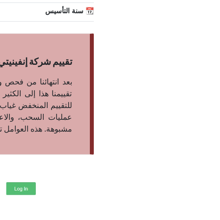
📆 سنة التأسيس
تقييم شركة إنفينيتي اي سي ان CN
تقييمنا هذا إلى الكثي
للتقييم المنخفض غياب
عمليات السحب، والاع
مشبوهة. هذه العوامل تجعل التداول مع finity ECN