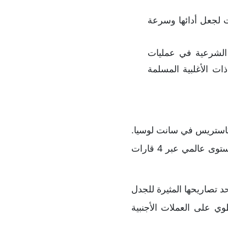
 من التحسينات لجعل أدائها وسرعة
 الشرعية في عمليات
ات الأغلبية المسلمة
ها الرئيسي في مدينة كاستريس في سانت لوسيا.
رغم وجودها الحديث في مجال التداول، إلا أن الشركة صرحت بأنها تدير أعمالها على مستوى عالمي عبر 4 قارات
وهو أيضاً أحد تصاريحها المثيرة للجدل
ة محددة تنطوي على العملات الأجنبية