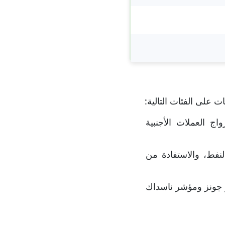
 على الفئات التالية:
وصول إلى أكثر من 60 زوج من أزواج العملات الأجنبية
مثل الذهب والفضة والنفط، والاستفادة من
 داو جونز ومؤشر ناسداك