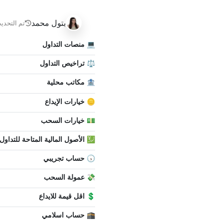
بتول محمد
تم التحديث
💻 منصات التداول
⚖️ تراخيص التداول
🏦 مكاتب محلية
🪙 خيارات الإيداع
💵 خيارات السحب
💹 الأصول المالية المتاحة للتداول
🕠 حساب تجريبي
💸 عمولة السحب
💲 اقل قيمة للايداع
🕋 حساب اسلامي