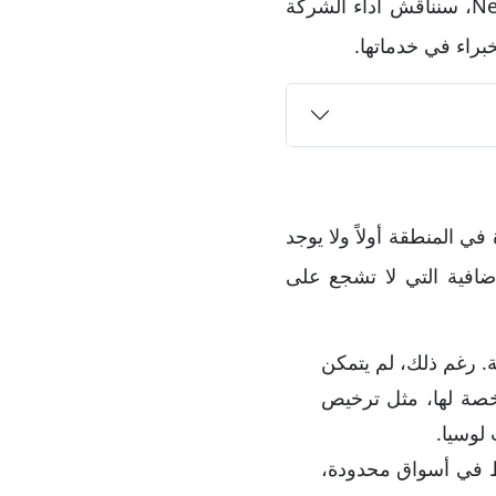
تقدمها ومدى امتثالها للضوابط التنظيمية في سوق المال. وفي التقييم التالي لشركة Neex، سنناقش أداء الشركة
خبراء في خدماتها.
ي المنطقة أولاً ولا يوجد
ضافية التي لا تشجع على
 رغم ذلك، لم يتمكن
رخصة لها، مثل ترخيص
 على قرابة 100 أداة مالية فقط في أسواق محدودة،