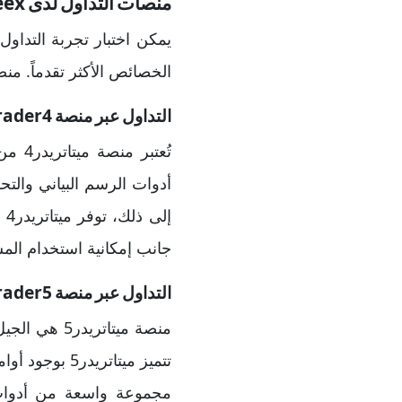
منصات التداول لدى neex
يمكن اختبار تجربة التداو
الخصائص الأكثر تقدماً. منصات التد
التداول عبر منصة MetaTrader4
تُعت
أدوات الرسم البياني والتح
إل
جانب إمكانية استخدام الم
التداول عبر منصة MetaTrader5
تتميز ميتاتر
مجموعة واسعة من أدوات ا