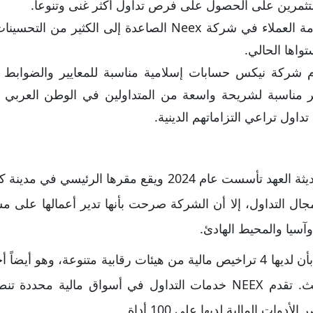
تثمرين على الحصول على فرص تداول أكثر غنى وتنوعاً.
تحتاج خدمة العملاء في شركة Neex الصاعدة إلى الكثير
واها الحالي.
م شركة نيكس حسابات إسلامية مناسبة للمعايير والضوابط
ير مناسبة لشريحة واسعة من المتداولين في الوطن العربي ذ
اول تراعي التزاماتهم الدينية.
شركة نيكس هي شركة حديثة العهد تأسست عام 2024 ويقع مقر
آسيا والمحيط الهادئ.
كما أن شركة نيكس تقول بأن لديها 4 تراخيص مالية من هيئات رقابية متنوعة، 
بسبب عمر الشركة الحديث. تقدم NEEX خدمات التداول في أسواق مالي
ات المالية لديها على 100 أداة.