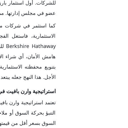
عضو في مجلس إدارتها. ممما
الاستثمارية، فاستغل ال
away
هامش الأمان، أي شراء الأص
بتنويع محفظته الاستثماري
الأجل. هذا النهج جعله يبتع
استراتيجية وارن بافيت في
التنبؤ بحركة السوق أو ملاح
السوق بسعر أقل من قيمتها 