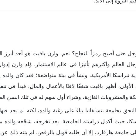
 الثروة إلى الأبد.
جل حتى أصبح رمزاً للنجاح؟ نعم، وارن بافيت هو أحد أبرز ال
بولاية نبراسكا الأمريكية، ونشأ في بيئة متواضعة؛ فقد كان وال
لأولى، أظهر بافيت شغفًا لافتًا بالأعمال والمال، فبدأ في ت
لكة والمشروبات الغازية، وشراء أول سهم له في تلك السن الم
ق بجامعة بنسلفانيا بناءً على رغبة والده، لكنه لم يجد فيه
سكا، حيث أكمل دراسته الجامعية. بعد تخرجه، شجّعه والده م
 إلى جامعة هارفارد، إلا أن طلبه قوبل بالرفض. لم يثنه ذلك ع