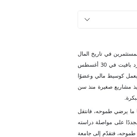
مستثمرين في تاريخ المال
والأعمال، ويُعد من أغنى رجال العالم وأكثرهم تأثيرًا في عالم الاستثمار. وُلد وارن إدوارد بافيت في 30 أغسطس
ده يعمل كوسيط مالي وعضوًا
نفيذ مشاريع صغيرة منذ سن
بكرة.
ا ما يرضي طموحه، فانتقل
جددًا على مواصلة دراسته
ن طموحه، فتقدّم إلى جامعة