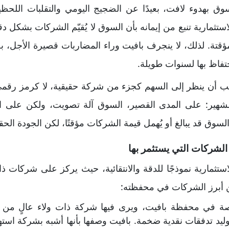
ق بهدوء لافت، بعيدًا عن الضجيج اليومي والتقلبات اللحظية
ستثمارية تنبع من إيمانه بأن السوق لا يُقيّم الشركات بشكل د
لمؤقتة. لذلك، لا ينجرف بافيت وراء المضاربات قصيرة الأجل، 
تفاظ بها لسنوات طويلة.
ب أن ينظر إلى السهم كجزء من شركة حقيقية، لا كرمز رقمي 
الشهير: على المدى القصير، السوق آلة تصويت، ولكن على الم
سوق قد يبالغ أو يُهمل قيمة الشركات مؤقتًا، لكن الجودة الح
الشركات التي يستثمر بها
ستثمارية نموذجًا للدقة والانتقائية، حيث يركز على شركات 
ن أبرز الشركات في محفظته:
صة في محفظة بافيت، ويرى فيها شركة ذات ولاء عالٍ من ا
وليد تدفقات نقدية ضخمة. بافيت وصفها بأنها أشبه بشركة استه