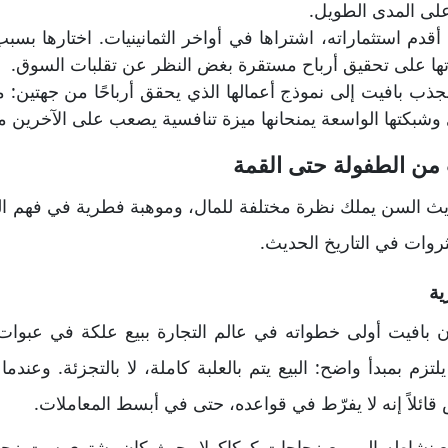
 على المدى الطويل.
قدم استثماراته، اشتراها في أواخر الثمانينيات. اختارها بسبب ع
تها على تحقيق أرباح مستقرة بغض النظر عن تقلبات السوق.
جذب بافيت إلى نموذج أعمالها الذي يحقق أرباحًا من جهتين: من
 وشبكتها الواسعة يمنحانها ميزة تنافسية يصعب على الآخرين مج
 من الطفولة حتى القمة
يث السن يملك نظرة مختلفة للمال، وموهبة فطرية في فهم الس
ثروات في التاريخ الحديث.
ية
 بافيت أولى خطواته في عالم التجارة ببيع علكة في عبوا
زم بمبدأ واضح: البيع يتم بالعلبة كاملة، لا بالتجزئة. وعند
ئلاً إنه لا يفرّط في قواعده، حتى في أبسط المعاملات.