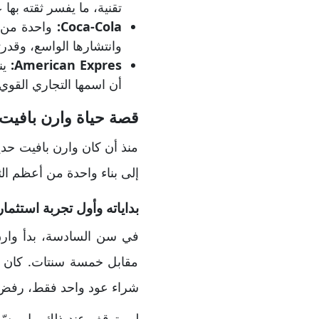
تقنية، ما يفسر ثقته بها
Coca-Cola
:
واحدة من أ
وانتشارها الواسع، وقدر
Expres
American
:
ين
أن اسمها التجاري القوي
قصة حياة وارن بافيت
منذ أن كان وارن بافيت حد
إلى بناء واحدة من أعظم ال
بداياته وأول تجربة استثمار
في سن السادسة، بدأ وارن
مقابل خمسة سنتات. كان يلت
شراء عود واحد فقط، رفض قا