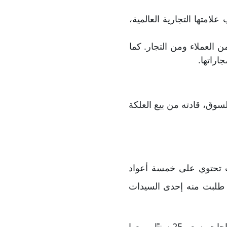
لامتها التجارية العالمية،
 العملاء ومن التجار. كما
اراتها.
وق، قادته من بيع العلكة
ت تحتوي على خمسة أعواد
ما طلبت منه إحدى السيدات
لم يتوقف عند ذلك، بل وسّع نشاطه إلى بيع زجاجات كوكاكولا، حيث كان يشتري ست زجاجات بسعر 25 سنتًا ويبيعها