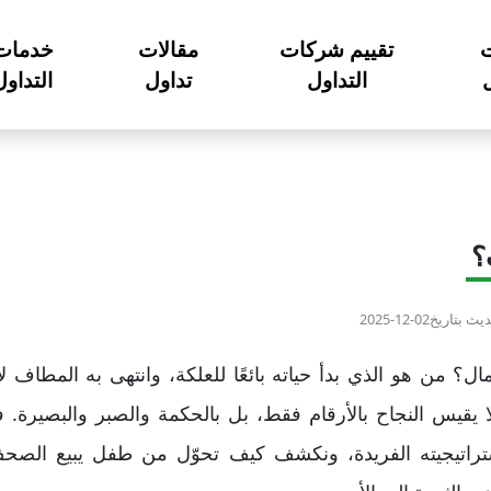
تقييم شركات
مقالات
خدمات
ل
التداول
تداول
التداول
؟
ديث بتاريخ
2025-12-02
ال؟ من هو الذي بدأ حياته بائعًا للعلكة، وانتهى به المطاف لأح
ا يقيس النجاح بالأرقام فقط، بل بالحكمة والصبر والبصيرة.
اتيجيته الفريدة، ونكشف كيف تحوّل من طفل يبيع الصحف