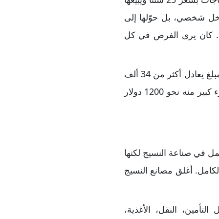
خل شخصي، بل حوّلها إلى
. كان يرى الفرص في كل
بفضل هذا النشاط المتواصل، تمكن بافيت من جمع 2000 دولار من مختلف أعماله، وهو مبلغ يعادل أكثر من 34 ألف
دولار اليوم بعد احتساب التضخم. لم يكن ممن يكدّس المال دون هدف، فقرر استثمار جزء كبير منه نحو 1200 دولار
سهم شركة Berkshire Hathaway، التي كانت تعمل في صناعة النسيج لكنها
 قرر تغيير مسار الشركة بالكامل. أغلق مصانع النسيج
ة مثل التأمين، النقل، الأغذية،