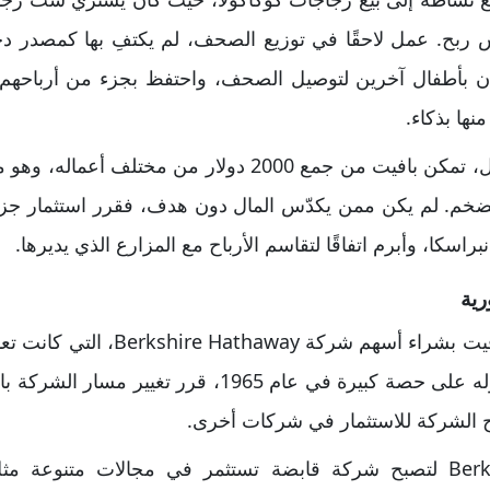
ربح. عمل لاحقًا في توزيع الصحف، لم يكتفِ بها كمصدر د
 بأطفال آخرين لتوصيل الصحف، واحتفظ بجزء من أرباحهم
ها بذكاء.
سكا، وأبرم اتفاقًا لتقاسم الأرباح مع المزارع الذي يديرها.
رية
في عام 1962، بدأ وارن بافيت بشراء أ
تعاني من خسائر. بعد حصوله على حصة كبيرة في عام 1965،
باح الشركة للاستثمار في شركات أخرى.
بافيت أعاد تشكيل Berkshire لتصبح شركة قابضة تستثمر في مجالات متنوع