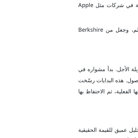
والتكنولوجيا. استحوذ على شركات مثل GEICO وDairy Queen، واشترى حصصًا ضخمة في شركات مثل Apple
هذا التحول الذكي كان أساس نمو ثروة وارن بافيت، التي جعلته من أغنى رجال العالم، وجعل من Berkshire
يلة الأجل. بدأ مشواره في
صول. هذه البدايات رسّخت
 الفعلية، ثم الاحتفاظ بها
يل عميق للقيمة الحقيقية