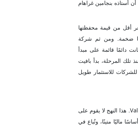
ة التأمين GEICO عام 1951، بعد أن اكتشف أن أستاذه بنجامين غراهام
ي كانت تبيع أسهمها بسعر أقل من قيمة محفظتها
حًا ضخمة. ومن ثم شركة
ت كانت دائمًا قائمة على مبدأ
ذ تلك المرحلة، بدأ بافيت
 للشركات للاستثمار طويل
تعتمد استراتيجية وارن بافيت على مبدأ فعّال يُعرف بالاستثمار في القيمة Value Investing. هذا النهج لا يقوم على
 ماليًا متينًا، وتُباع في