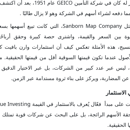
للشركات. أول استثمار بارز له كان في شرك
 دفعه لشراء أسهم في الشركة وهو لا يزال طالبًا .
كما استثمر في شركات مثل Sanborn Map Company، الت
فجوة بين السعر والقيمة، واشترى حصة كبيرة وحقق أربا
Berkshire Hath للنسيج، هذه الأمثلة تعكس كيف أن استثمارات وارن بافي
ول عندما تكون قيمتها السوقية أقل من قيمتها الحقيقية. من
ة، ليس عبر عدد كبير من الشركات، بل عبر الاختيار الدقيق
د عن المضاربة، ويركز على بناء ثروة مستدامة عبر الزمن.
 الاستثمار
قة الأسهم الرائجة، بل على البحث عن شركات قوية تمتلك أساسًا
الحقيقية.