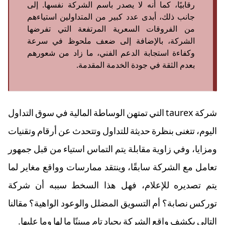
رقابيًا، كما أنه لا يصدر باسم الشركة نفسها. إلى
جانب ذلك، أبدى عدد كبير من المتداولين استياءهم
من الفروقات السعرية المرتفعة التي تفرضها
الشركة، بالإضافة إلى ضعف ملحوظ في سرعة
وكفاءة استجابة الدعم الفني، ما زاد من شعورهم
بعدم الثقة في جودة الخدمة المقدمة.
شركة taurex التي تمتهن الوساطة المالية في سوق التداول
اليوم، تتغنى بنظرة حديثة للتداول وتتحدث عن أرقام وتقنيات
ومزايا، وفي زاوية مقابلة يتم التماس استياء من قبل جمهور
تعامل مع الشركة سابقًا، وينتقد ممارسات وواقع مغاير لما
يتم تصديره للإعلام، فهل هذا السخط سببه أن شركة
توركس نصابة؟ أم التسويق المضلل والوعود الواهية؟ مقالنا
التالي يكشف واقع الشركة بحياد تام مبيننًا ما لها وما عليها.