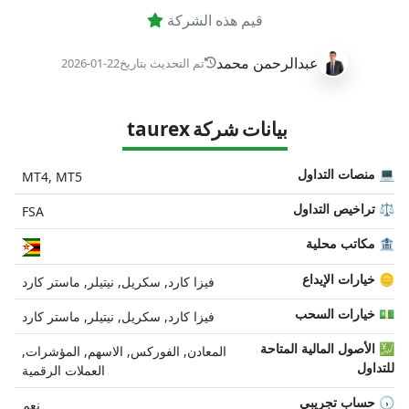
قيم هذه الشركة
عبدالرحمن محمد
تم التحديث بتاريخ
2026-01-22
بيانات شركة taurex
💻 منصات التداول
MT4, MT5
⚖️ تراخيص التداول
FSA
🏦 مكاتب محلية
🪙 خيارات الإيداع
فيزا كارد, سكريل, نيتيلر, ماستر كارد
💵 خيارات السحب
فيزا كارد, سكريل, نيتيلر, ماستر كارد
💹 الأصول المالية المتاحة
المعادن, الفوركس, الاسهم, المؤشرات,
للتداول
العملات الرقمية
🕠 حساب تجريبي
نعم