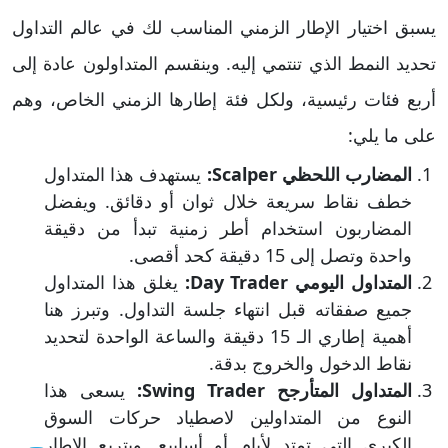
يسبق اختيار الإطار الزمني المناسب لك في عالم التداول
تحديد النمط الذي تنتمي إليه. وينقسم المتداولون عادة إلى
أربع فئات رئيسية، ولكل فئة إطارها الزمني الخاص، وهم
على ما يلي:
​المضارب اللحظي Scalper:
يستهدف هذا المتداول
خطف نقاط سريعة خلال ثوان أو دقائق. ويفضل
المضاربون استخدام أطر زمنية تبدأ من دقيقة
واحدة وتصل إلى 15 دقيقة كحد أقصى.
​المتداول اليومي Day Trader:
يغلق هذا المتداول
جميع صفقاته قبل انتهاء جلسة التداول. وتبرز هنا
أهمية إطاري الـ 15 دقيقة والساعة الواحدة لتحديد
نقاط الدخول والخروج بدقة.
​المتداول المتأرجح Swing Trader:
يسعى هذا
النوع من المتداولين لاصطياد حركات السوق
الكبرى التي تمتد لأيام أو أسابيع. ويتربع الإطار