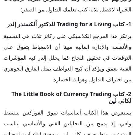
الخبراء لافضل ثلاثة كتب تعلمك التداول من الصفر:
1- ​كتاب Trading for a Living للدكتور ألكسندر إلدر
يرتكز هذا المرجع الكلاسيكي على ركائز ثلاث هي النفسية
والأنظمة والإدارة المالية مبينا أن الانضباط يتفوق على
التوقعات في تحقيق النجاح كما يحلل إلدر فيه المؤشرات
الفنية بعمق ويؤكد أن كبح العواطف يمثل الفارق الجوهري
بين احتراف التداول وهواية الخسارة
2- ​كتاب The Little Book of Currency Trading
لكاثي لين
يستعرض هذا الكتاب أساسيات سوق الفوركس بتبسيط
وافي، إذ يدمج بينَ التحليلين الفني والأساسي ليناسب
المبتدئين، وتطرح فيه كاثي لين منهجية لبناء استراتيجيات