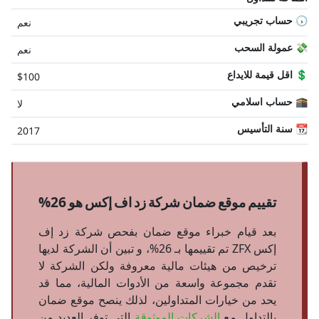
🕠 حساب تجريبي
نعم
💸 عمولة السحب
نعم
💲 اقل قيمة للايداع
$100
🕋 حساب اسلامي
لا
📆 سنة التأسيس
2017
تقييم موقع ضمان شركة زد اف إكس هو 26%
بعد قيام خبراء موقع ضمان بفحص شركة زد إف
إكس ZFX تم تقييمها بـ 26%، و تبين أن الشركة لديها
ترخيص من هيئات مالية معروفة ولكن الشركة لا
تقدم مجموعة واسعة من الأدوات المالية، مما قد
يحد من خيارات المتداولين، لذلك ينصح موقع ضمان
بالتداول مع
الشركات الموثوقة
التي توفر العديد من