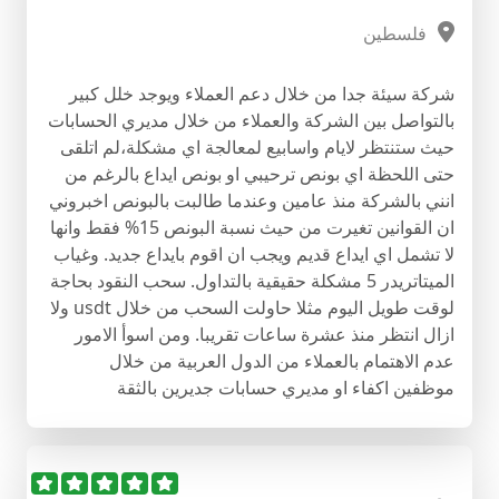
فلسطين
شركة سيئة جدا من خلال دعم العملاء ويوجد خلل كبير
بالتواصل بين الشركة والعملاء من خلال مديري الحسابات
حيث ستنتظر لايام واسابيع لمعالجة اي مشكلة،لم اتلقى
حتى اللحظة اي بونص ترحيبي او بونص ايداع بالرغم من
انني بالشركة منذ عامين وعندما طالبت بالبونص اخبروني
ان القوانين تغيرت من حيث نسبة البونص 15% فقط وانها
لا تشمل اي ايداع قديم ويجب ان اقوم بايداع جديد. وغياب
الميتاتريدر 5 مشكلة حقيقية بالتداول. سحب النقود بحاجة
لوقت طويل اليوم مثلا حاولت السحب من خلال usdt ولا
ازال انتظر منذ عشرة ساعات تقريبا. ومن اسوأ الامور
عدم الاهتمام بالعملاء من الدول العربية من خلال
موظفين اكفاء او مديري حسابات جديرين بالثقة