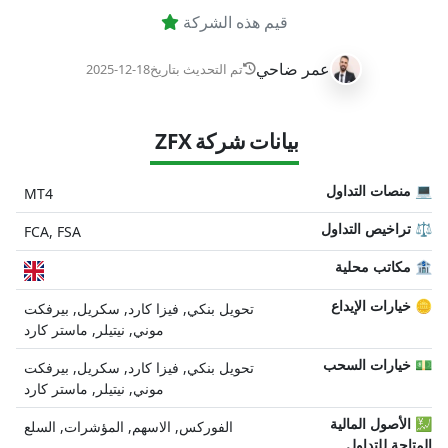
قيم هذه الشركة
عمر ضاحي
تم التحديث بتاريخ
2025-12-18
بيانات شركة ZFX
💻 منصات التداول
MT4
⚖️ تراخيص التداول
FCA, FSA
🏦 مكاتب محلية
🪙 خيارات الإيداع
تحويل بنكي, فيزا كارد, سكريل, بيرفكت
موني, نيتيلر, ماستر كارد
💵 خيارات السحب
تحويل بنكي, فيزا كارد, سكريل, بيرفكت
موني, نيتيلر, ماستر كارد
💹 الأصول المالية
الفوركس, الاسهم, المؤشرات, السلع
المتاحة للتداول