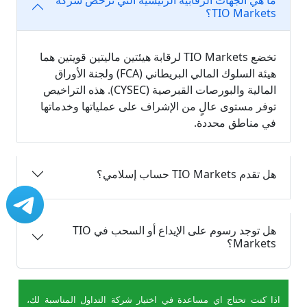
ما هي الجهات الرقابية الرئيسية التي ترخص شركة
TIO Markets؟
تخضع TIO Markets لرقابة هيئتين ماليتين قويتين هما
هيئة السلوك المالي البريطاني (FCA) ولجنة الأوراق
المالية والبورصات القبرصية (CYSEC). هذه التراخيص
توفر مستوى عالٍ من الإشراف على عملياتها وخدماتها
في مناطق محددة.
هل تقدم TIO Markets حساب إسلامي؟
هل توجد رسوم على الإيداع أو السحب في TIO
Markets؟
اذا كنت تحتاج اي مساعدة في اختيار شركة التداول المناسبة لك،