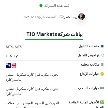
قيم هذه الشركة
ريما عمر
تم التحديث بتاريخ
2025-12-18
بيانات شركة TIO Markets
💻 منصات التداول
MT4, MT5
⚖️ تراخيص التداول
FCA, CySEC
🏦 مكاتب محلية
🪙 خيارات الإيداع
تحويل بنكي, فيزا كارد, سكريل, نيتيلر,
ماستر كارد
💵 خيارات السحب
تحويل بنكي, فيزا كارد, سكريل, نيتيلر,
ماستر كارد
💹 الأصول المالية المتاحة
الفوركس, الاسهم, المؤشرات, العملات
للتداول
الرقمية, السلع