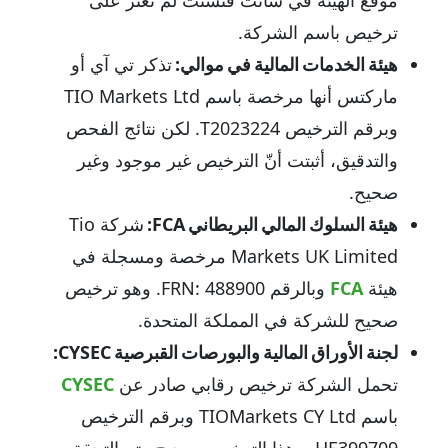
موقع الهيئة في سانت فنسنت لم نعثر على
ترخيص باسم الشركة.
هيئة الخدمات المالية في موالي:
تذكر تي آي أو
ماركتس أنها مرخصة باسم TIO Markets Ltd
وبرقم الترخيص T2023224. لكن نتائج الفحص
والتدقيق، أثبتت أنّ الترخيص غير موجود وغير
صحيح.
هيئة السلوك المالي البريطاني FCA:
شركة Tio
Markets UK Limited مرخصة ومسجلة في
هيئة
FCA
وبالرقم FRN: 488900. وهو ترخيص
صحيح للشركة في المملكة المتحدة.
لجنة الأوراق المالية والبورصات القبرصية CYSEC:
تحمل الشركة ترخيص رقابي صادر عن
CYSEC
باسم TIOMarkets CY Ltd وبرقم الترخيص