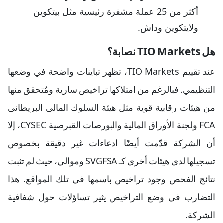
أكثر من 25 عملة مشفرة رئيسية مثل بيتكوين
ولايتكوين وداش.
هل TIO Markets نصابة؟
عند تقييم TIO Markets، تظهر تباينات واضحة في وضعها
التنظيمي. فبالرغم من امتلاكها تراخيص سارية ومُتحقق منها
من هيئات رقابية قوية مثل هيئة السلوك المالي البريطاني
FCA ولجنة الأوراق المالية والبورصات القبرصية CYSEC، إلا
أن الشركة قدّمت أيضًا ادعاءات غير دقيقة بخصوص
تسجيلها لدى هيئات أخرى كـ SVGFSA وموالي، حيث لم تثبت
نتائج الفحص وجود تراخيص باسمها في تلك المواقع. هذا
التضارب في وضع التراخيص يثير تساؤلات حول شفافية
الشركة.