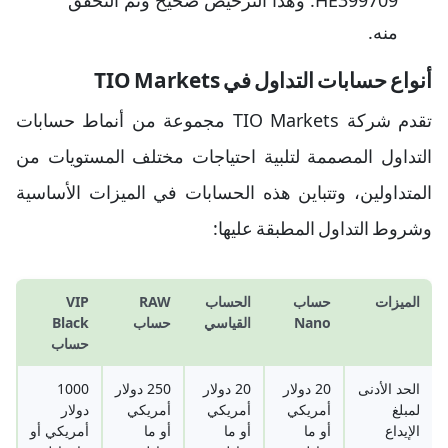
HE399709. وهذا الترخيص صحيح وتم التحقق
منه.
أنواع حسابات التداول في TIO Markets
تقدم شركة TIO Markets مجموعة من أنماط حسابات
التداول المصممة لتلبية احتياجات مختلف المستويات من
المتداولين، وتتباين هذه الحسابات في الميزات الأساسية
وشروط التداول المطبقة عليها:
الميزات
حساب
الحساب
RAW
VIP
Nano
القياسي
حساب
Black
حساب
الحد الأدنى
20 دولار
20 دولار
250 دولار
1000
لمبلغ
أمريكي
أمريكي
أمريكي
دولار
الإيداع
أو ما
أو ما
أو ما
أمريكي أو