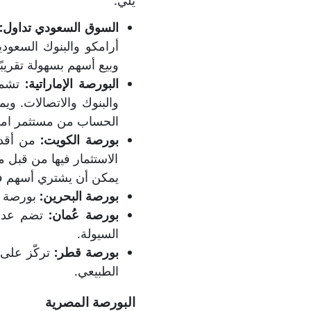
يلي:
السوق السعودي تداول:
أرامكو والبنوك السعو
وبيع أسهم بسهولة تقري
البورصة الإماراتية:
تشمل
والبنوك والاتصالات. و
الحساب من مستثمر امرار
بورصة الكويت:
من أقدم
الاستثمار فيها من قبل 
يمكن أن يشتري أسهم في
بورصة البحرين:
بورصة ص
بورصة عُمان:
تضم عددً
السيولة.
بورصة قطر:
تركّز على
الطبيعي.
البورصة المصرية