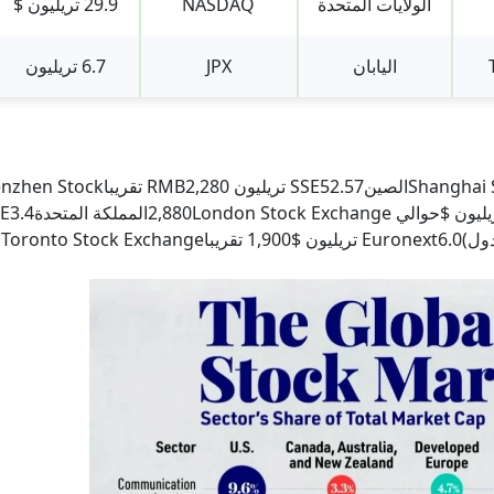
الولايات المتحدة
NASDAQ
29.9 تريليون $
اليابان
JPX
6.7 تريليون
3,950 تقريباShanghai Stock ExchangeالصينSSE52.57 تريليون RMB2,280 ت