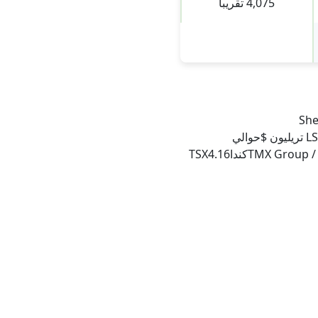
4,075 تقريبا
قريباShenzhen Stock
ExchangeالصينSZSE5.96 تريليون $حوالي 2,880London Stock Exchangeالمملكة المتحدةLSE3.4 تريليون $حوالي
1918Euronextأوروبا (متعدد دول)Euronext6.0 تريليون $1,900 تقريباTMX Group / Toronto Stock ExchangeكنداTSX4.16