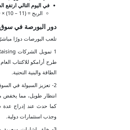
في اليوم التالي ارتفع السعر إلى 11 دولا
الربح = (11 – 10) × 10 أسهم = 10 دولار.
دور البورصة في سوق 
تلعب البورصات دورًا مباشرً
طرح أرامكو للاكتتاب العا
الطاقة والبنية التحتية.
انتظار طويل، مما يخفض مخ
وجذب استثمارات دولية.