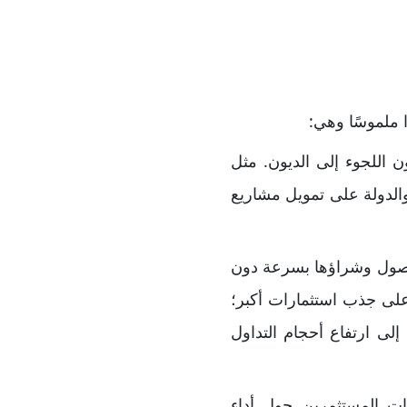
ا ملموسًا وهي:
 ضخمة دون اللجوء إلى الديون. مثل
الدولة على تمويل مشاريع
لمستثمر بيع الأصول وشراؤها بسرعة دون
على جذب استثمارات أكبر؛
ات تقنية في سوق Nasdaq خلال 2023–2024 مما أدى إلى ارتفاع أحجام التداول
البورصة تعكس توقعات المستثمرين حول أداء