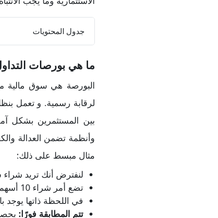
الاستثمارية وما يجب الانتباه
جدول المحتويات
ما هي بورصات التداو
البورصة هي سوق مالية من
لرقابة رسمية. و تعمل بنظ
بين المستثمرين بشكل آم
وأنظمة تضمن العدالة والكف
مثال مبسط على ذلك:
لنفترض أنك تريد شراء سهم شركة ABC وسعره حالي
تضع أمر شراء 10 أسهم؛ إجمالي الصفقة = 100 دولار.
في اللحظة ذاتها يوجد بائع 
تتم المطابقة فورًا:
يحصل البائع ع