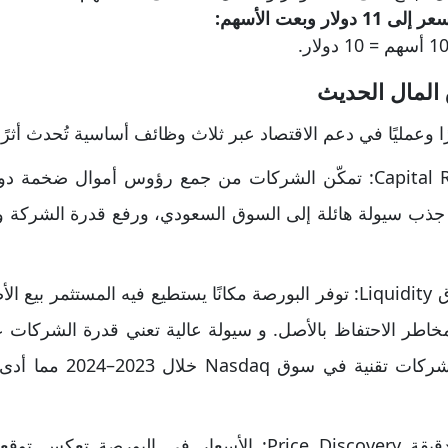
ر وبعت الأسهم:
المال الحديث
ا وعمليًا في دعم الاقتصاد عبر ثلاث وظائف أساسية تُحدث أثرً
1 تمويل الشركات Capital Raising: تمكّن الشركات من جمع رؤوس أموال
م جذب سيولة هائلة إلى السوق السعودي، ورفع قدرة الشركة و
2- تعزيز السيولة في السوق Liquidity: توفر البورصة مكانًا يستطيع فيه ا
اطر الاحتفاظ بالأصل. و سيولة عالية تعني قدرة الشركات 
كما حدث عند إدراج عدة شرك
3- خلق إشارات سعرية دقيقة Price Discovery: الأسعار في 