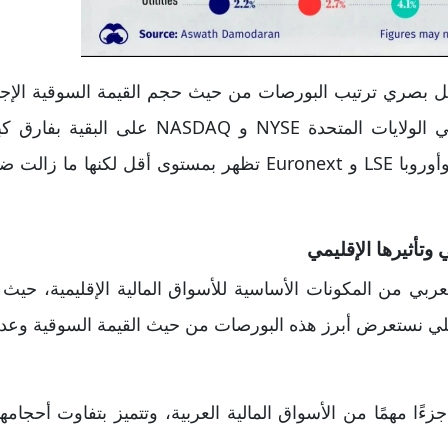
بصري ترتيب البورصات من حيث حجم القيمة السوقية الإجما
يُظهر بوضوح تفوّق بورصتي الولايات المتحدة SE
طوكيو، شنغهاي، شنتشن) وأوروبا LSE و Euronext تظهر بمستوى أ
 وتأثيرها الإقليمي
عربي من المكونات الأساسية للأسواق المالية الإقليمية، حيث
 يلي نستعرض أبرز هذه البورصات من حيث القيمة السوقية وعد
ءًا مهمًا من الأسواق المالية العربية، وتتميز بتفاوت أحجامها