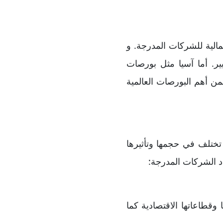
لية للشركات المدرجة. و
NY و NASDAQ على البقية بفارق كبير. أما آسيا مثل بورصات
قل لكنها ما زالت ضمن أهم البورصات العالمية
 تختلف في حجمها وتأثيرها
د الشركات المدرجة:
 وقطاعاتها الاقتصادية كما