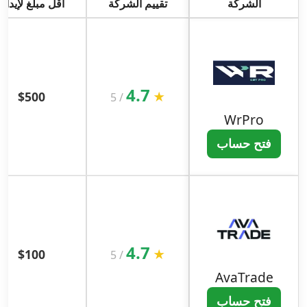
الشركة
تقييم الشركة
أقل مبلغ لإيداع
4.7
$500
★
5
/
WrPro
فتح حساب
4.7
$100
★
5
/
AvaTrade
فتح حساب