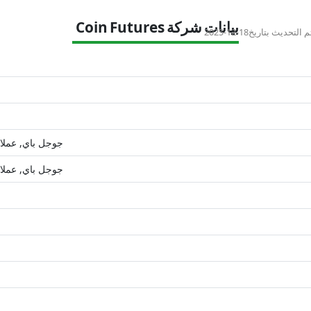
بيانات شركة Coin Futures
م التحديث بتاريخ
2025-12-18
جوجل باي, عملات
جوجل باي, عملات