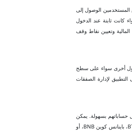
 المستخدمين الوصول إلى
ء كانت ثابتة عند الدخول
المالية وتعيين نقاط وقف
داول أخرى سواء على سطح
 التطبيق لإدارة الصفقات
 حساباتهم بسهولة. يمكن
مثل تيثر USDT، دولار كوين USDC، إيثريوم ETH، بيتكوين BTC، باينانس كوين BNB، أو