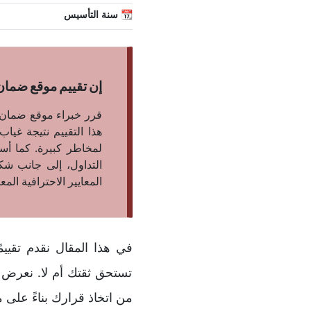
📆 سنة التأسيس
إن تقييم موقع ضمان لشركة Coin Futures هو 14.01% أي 
هذا التقييم نتيجة غي
لمخاطر كبيرة. كما أس
التداول، إلى جانب ش
المعايير الاحترافية الم
تستحق ثقتك أم لا. نعرض أ
من اتخاذ قرارك بناءً على