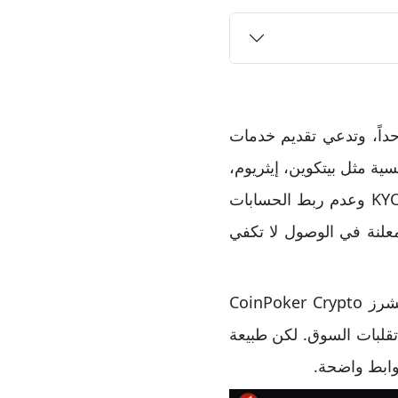
ا عاماً واحداً، وتدعي تقديم خدمات
سية مثل بيتكوين، إيثريوم،
دوج، وسول، مع رافعة مالية تصل إلى 1000 ضعف، إضافة إلى إلغاء إجراءات التحقق KYC وعدم ربط الحسابات
علنة في الوصول لا تكفي
تقدم الشركة أيضاً ما تصفه بأنه لعبة محاكاة للتداول تحت اسم كوين بوكر كريبتو فيوتشرز CoinPoker Crypto
ي تقلبات السوق. لكن طبيعة
وابط واضحة.