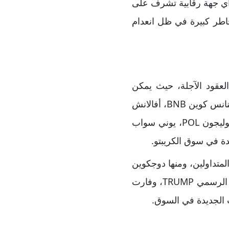
م تعلن عن أي جهة رقابية تشرف على
خاطر كبيرة في ظل انعدام
عقود الآجلة، حيث يمكن
للمستخدمين الوصول إلى أصول متنوعة مثل: بيتكوين BTC، إيثريوم ETH، سولانا SOL، باينانس كوين BNB، أفالانش
AVAX، ترون TRX، لايتكوين LTC، كاردانو ADA، تشاين لينك LINK، هايبرليكويد HYPE، بوليجون POL، يوني سواب
لمتداولين، ومنها دوجكوين
DOGE، دوج ويف هات WIF، إس بي إكس 6900 SPX، بدجي بينغوينز PENGU، ترامب الرسمي TRUMP، وفارت