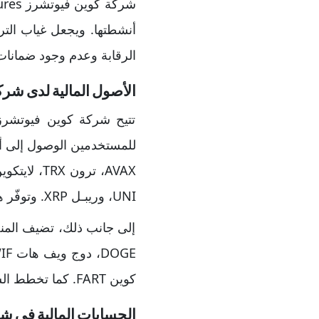
أنشطتها. ويجعل غياب التر
الرقابة وعدم وجود ضمانات 
الأصول المالية لدى شركة n Futures
تتيح شركة كوين فيوتشرز
UNI، وريبـل XRP. وتوفّر هذه العملات الأساسية تنوعًا كبيرًا للمتداولين بين المشاريع الرائدة في سوق الكريبتو.
إلى جانب ذلك، تضيف المنصة
كوين FART. كما تخطط الشركة لإطلاق المزيد من هذه الرموز مستقبلًا لمواكبة الاتجاهات الجديدة في السوق.
الحسابات المالية في شركة Futures