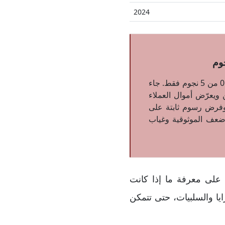
2024
قرر خبراء موقع ضمان منح شركة Coin Futures تقييمًا منخفضًا بلغ 14.01% أي ما يعادل 0.7 من 5 نجوم فقط. جاء
ويعرّض أموال العملاء
 وفرض رسوم ثابتة على
ضعف الموثوقية وغياب
وضوعيًا لشركة كوين فيوتشرز Coin Futures، يساعدك على معرفة ما إذا كانت
يا والسلبيات، حتى تتمكن