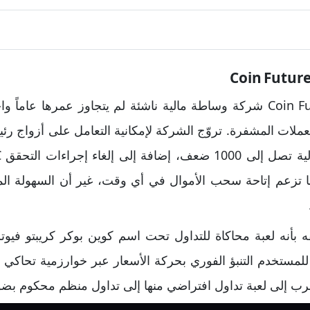
تُعد كوين فيوتشرز Coin Futures شركة وساطة مالية ناشئة لم يتجاوز عمره
عملات المشفرة. تروّج الشركة لإمكانية التعامل على أزواج رئي
ا تزعم إتاحة سحب الأموال في أي وقت، غير أن السهولة الم
ا تتيح للمستخدم التنبؤ الفوري بحركة الأسعار عبر خوارزمية تحاك
أقرب إلى لعبة تداول افتراضي منها إلى تداول منظم محكوم بض