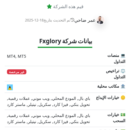
قيم هذه الشركة
عمر ضاحي
تم التحديث بتاريخ
2025-12-18
بيانات شركة Fxglory
💻 منصات
MT4, MT5
التداول
⚖️ تراخيص
غير مرخصة
التداول
🏦 مكاتب محلية
🪙 خيارات الإيداع
باي بال, المودع المحلي, ويب موني, عملات رقمية,
تحويل بنكي, فيزا كارد, سكريل, نيتيلر, ماستر كارد
💵 خيارات
باي بال, المودع المحلي, ويب موني, عملات رقمية,
السحب
تحويل بنكي, فيزا كارد, سكريل, نيتيلر, ماستر كارد