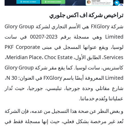
تراخيص شركة اف اكس جلوري
شركة FXGlory هي الأسم التجاري لشركة Glory Group
Limited وهي مسجلة برقم 2023-00207 في سانت
لوسيا، ويقع عنوانها المسجل في مبنى PKF Corporate
Services، الطابق الأول، Meridian Place، Choc Estate،
كاستريس، سانت لوسيا. كما يقع مقر شركة Glory Group
Limited المعروفة أيضًا باسم FXGlory في العنوان: N 30،
شارع مقاتلي وحدة جورجيا، تبليسي، جورجيا، حيث تُدار
عملياتنا وتُقدم خدماتنا.
و بغض النظر عن صحة هذا التسجيل من عدمه، فإن الشركة
تُعد غير مرخصة بشكل فعلي، حيث إنها مسجلة فقط في