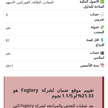
💹 الأصول المالية
المعادن, الطاقة, الفوركس, الاسهم
المتاحة للتداول
🕠 حساب
لا
تجريبي
💸 عمولة
نعم
السحب
💲 اقل قيمة
$1
للايداع
🕋 حساب
نعم
اسلامي
📆 سنة التأسيس
2011
تقييم موقع ضمان لشركة Fxglory هو
21.33% او 1.1/5 نجوم
بعد عمليات الفحص والمراجعَة لشركة Fxglory التي