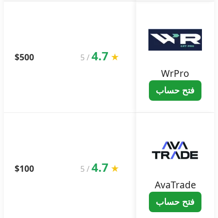
4.7
$500
★
5
/
WrPro
فتح حساب
4.7
$100
★
5
/
AvaTrade
فتح حساب