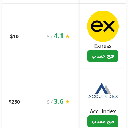
4.1
$10
★
5
/
Exness
فتح حساب
3.6
$250
★
5
/
Accuindex
فتح حساب