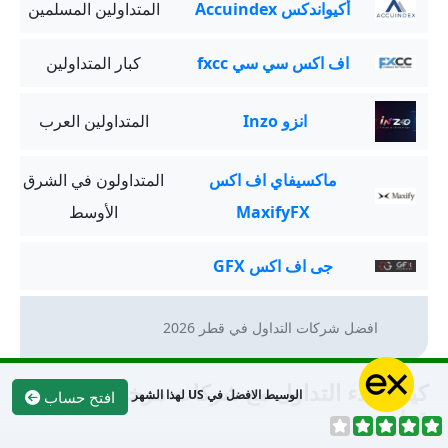
أكيواندكس Accuindex
المتداولين المسلمين
اف اكس سي سي fxcc
كبار المتداولين
انزو Inzo
المتداولين العرب
ماكسيفاي اف اكس
المتداولون في الشرق
MaxifyFX
الأوسط
جى اف اكس GFX
افضل شركات التداول في قطر 2026
كيفية بدء التداول مع شركات مرخصة في
الوسيط الافضل في US لهذا الشهر
افتح حساب
قطر