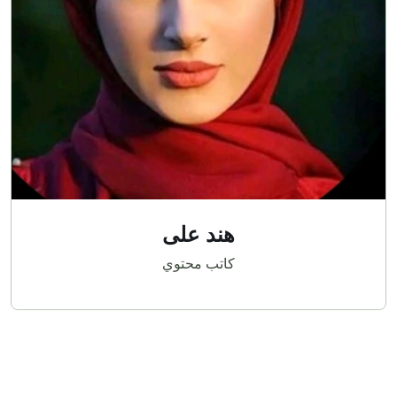
هند على
كاتب محتوي